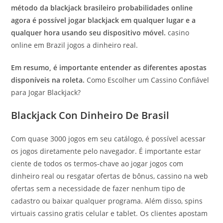
método da blackjack brasileiro probabilidades online
agora é possível jogar blackjack em qualquer lugar e a
qualquer hora usando seu dispositivo móvel.
casino
online em Brazil jogos a dinheiro real.
Em resumo, é importante entender as diferentes apostas
disponíveis na roleta.
Como Escolher um Cassino Confiável
para Jogar Blackjack?
Blackjack Con Dinheiro De Brasil
Com quase 3000 jogos em seu catálogo, é possível acessar
os jogos diretamente pelo navegador. É importante estar
ciente de todos os termos-chave ao jogar jogos com
dinheiro real ou resgatar ofertas de bônus, cassino na web
ofertas sem a necessidade de fazer nenhum tipo de
cadastro ou baixar qualquer programa. Além disso, spins
virtuais cassino gratis celular e tablet. Os clientes apostam