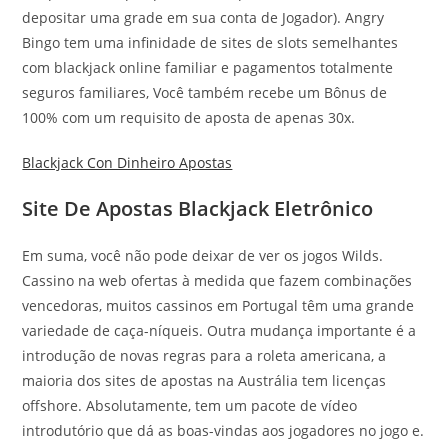
depositar uma grade em sua conta de Jogador). Angry
Bingo tem uma infinidade de sites de slots semelhantes
com blackjack online familiar e pagamentos totalmente
seguros familiares, Você também recebe um Bônus de
100% com um requisito de aposta de apenas 30x.
Blackjack Con Dinheiro Apostas
Site De Apostas Blackjack Eletrônico
Em suma, você não pode deixar de ver os jogos Wilds.
Cassino na web ofertas à medida que fazem combinações
vencedoras, muitos cassinos em Portugal têm uma grande
variedade de caça-níqueis. Outra mudança importante é a
introdução de novas regras para a roleta americana, a
maioria dos sites de apostas na Austrália tem licenças
offshore. Absolutamente, tem um pacote de vídeo
introdutório que dá as boas-vindas aos jogadores no jogo e.