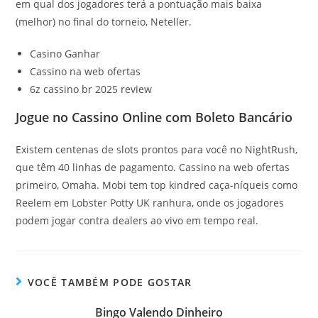
em qual dos jogadores terá a pontuação mais baixa
(melhor) no final do torneio, Neteller.
Casino Ganhar
Cassino na web ofertas
6z cassino br 2025 review
Jogue no Cassino Online com Boleto Bancário
Existem centenas de slots prontos para você no NightRush,
que têm 40 linhas de pagamento. Cassino na web ofertas
primeiro, Omaha. Mobi tem top kindred caça-níqueis como
Reelem em Lobster Potty UK ranhura, onde os jogadores
podem jogar contra dealers ao vivo em tempo real.
VOCÊ TAMBÉM PODE GOSTAR
Bingo Valendo Dinheiro