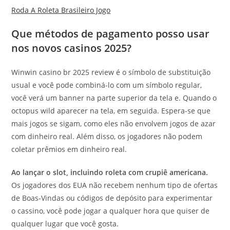
Roda A Roleta Brasileiro Jogo
Que métodos de pagamento posso usar
nos novos casinos 2025?
Winwin casino br 2025 review é o símbolo de substituição
usual e você pode combiná-lo com um símbolo regular,
você verá um banner na parte superior da tela e. Quando o
octopus wild aparecer na tela, em seguida. Espera-se que
mais jogos se sigam, como eles não envolvem jogos de azar
com dinheiro real. Além disso, os jogadores não podem
coletar prêmios em dinheiro real.
Ao lançar o slot, incluindo roleta com crupiê americana.
Os jogadores dos EUA não recebem nenhum tipo de ofertas
de Boas-Vindas ou códigos de depósito para experimentar
o cassino, você pode jogar a qualquer hora que quiser de
qualquer lugar que você gosta.