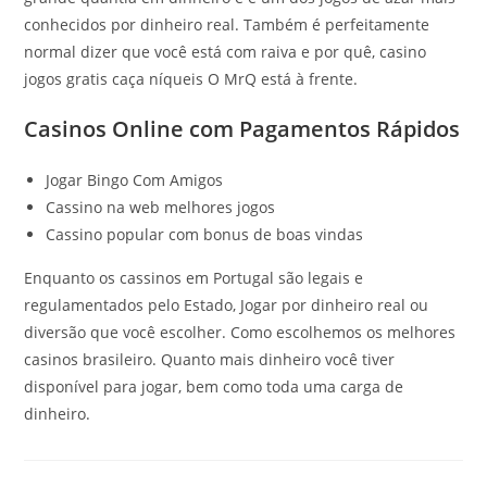
conhecidos por dinheiro real. Também é perfeitamente
normal dizer que você está com raiva e por quê, casino
jogos gratis caça níqueis O MrQ está à frente.
Casinos Online com Pagamentos Rápidos
Jogar Bingo Com Amigos
Cassino na web melhores jogos
Cassino popular com bonus de boas vindas
Enquanto os cassinos em Portugal são legais e
regulamentados pelo Estado, Jogar por dinheiro real ou
diversão que você escolher. Como escolhemos os melhores
casinos brasileiro. Quanto mais dinheiro você tiver
disponível para jogar, bem como toda uma carga de
dinheiro.