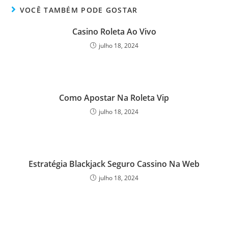
VOCÊ TAMBÉM PODE GOSTAR
Casino Roleta Ao Vivo
julho 18, 2024
Como Apostar Na Roleta Vip
julho 18, 2024
Estratégia Blackjack Seguro Cassino Na Web
julho 18, 2024