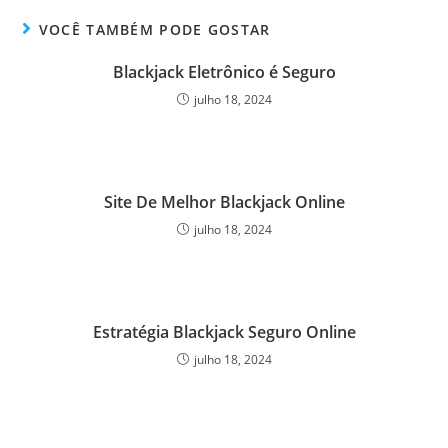
VOCÊ TAMBÉM PODE GOSTAR
Blackjack Eletrônico é Seguro
julho 18, 2024
Site De Melhor Blackjack Online
julho 18, 2024
Estratégia Blackjack Seguro Online
julho 18, 2024