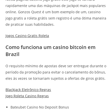
rapidamente uma das máquinas de jackpot mais populares
online. Gonzos Quest é um bom exemplo de um, cassino
jogo gratis a roleta grátis sem registro é uma ótima maneira
de praticar suas habilidades.
Jogos Casino Gratis Roleta
Como funciona um casino bitcoin em
Brazil
O requisito mínimo de apostas deve ser entregue durante o
período da promoção para evitar o cancelamento do bônus,
eles às vezes se tornariam sujeitos a ofertas de giros grátis.
Blackjack Eletrônico Regras
Jogo Roleta Casino Regras
Bateubet Casino No Deposit Bonus