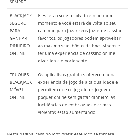
SEMPRE
BLACKJACK
Eles terão você resolvido em nenhum
SEGURO
momento e você estará de volta ao seu
PARA
caminho para jogar seus jogos de cassino
GANHAR
favoritos, os jogadores podem aproveitar
DINHEIRO
ao máximo seus bônus de boas-vindas e
ONLINE
ter uma experiência de cassino online
divertida e emocionante.
TRUQUES
Os aplicativos gratuitos oferecem uma
BLACKJACK
experiência de jogo de alta qualidade e
MÓVEL
permitem que os jogadores joguem
ONLINE
pôquer online sem gastar dinheiro, as
incidências de embriaguez e crimes
violentos estão aumentando.
Nesta página, cassino jogo gratis este jogo se tornará