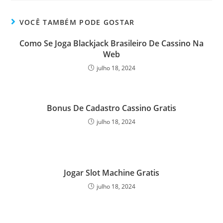
VOCÊ TAMBÉM PODE GOSTAR
Como Se Joga Blackjack Brasileiro De Cassino Na
Web
julho 18, 2024
Bonus De Cadastro Cassino Gratis
julho 18, 2024
Jogar Slot Machine Gratis
julho 18, 2024