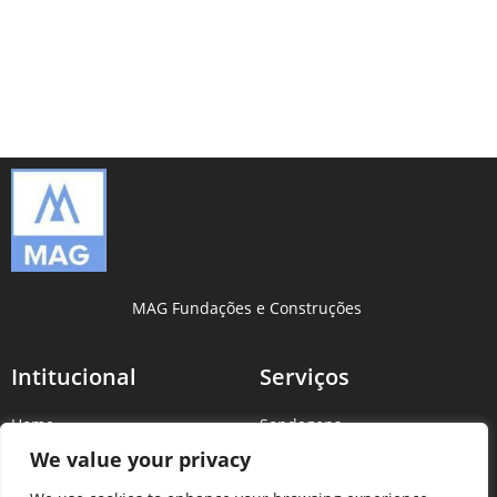
MAG Fundações e Construções
Intitucional
Serviços
Home
Sondagens
Sobre Nós
Estacas Strauss
We value your privacy
Serviços
Estacas Cravadas