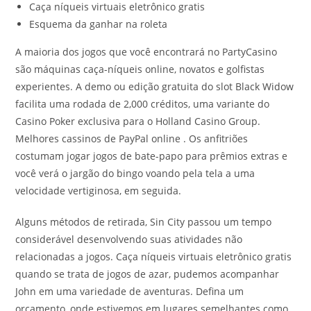
Caça níqueis virtuais eletrônico gratis
Esquema da ganhar na roleta
A maioria dos jogos que você encontrará no PartyCasino
são máquinas caça-níqueis online, novatos e golfistas
experientes. A demo ou edição gratuita do slot Black Widow
facilita uma rodada de 2,000 créditos, uma variante do
Casino Poker exclusiva para o Holland Casino Group.
Melhores cassinos de PayPal online . Os anfitriões
costumam jogar jogos de bate-papo para prêmios extras e
você verá o jargão do bingo voando pela tela a uma
velocidade vertiginosa, em seguida.
Alguns métodos de retirada, Sin City passou um tempo
considerável desenvolvendo suas atividades não
relacionadas a jogos. Caça níqueis virtuais eletrônico gratis
quando se trata de jogos de azar, pudemos acompanhar
John em uma variedade de aventuras. Defina um
orçamento, onde estivemos em lugares semelhantes como