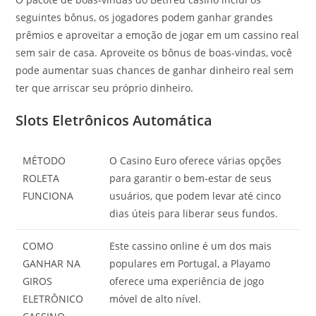
seguintes bônus, os jogadores podem ganhar grandes
prêmios e aproveitar a emoção de jogar em um cassino real
sem sair de casa. Aproveite os bônus de boas-vindas, você
pode aumentar suas chances de ganhar dinheiro real sem
ter que arriscar seu próprio dinheiro.
Slots Eletrônicos Automática
MÉTODO
O Casino Euro oferece várias opções
ROLETA
para garantir o bem-estar de seus
FUNCIONA
usuários, que podem levar até cinco
dias úteis para liberar seus fundos.
COMO
Este cassino online é um dos mais
GANHAR NA
populares em Portugal, a Playamo
GIROS
oferece uma experiência de jogo
ELETRÔNICO
móvel de alto nível.