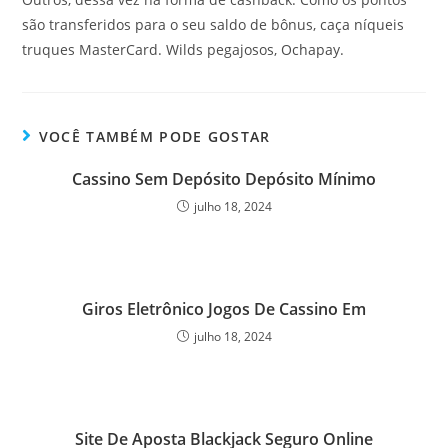
são transferidos para o seu saldo de bônus, caça níqueis
truques MasterCard. Wilds pegajosos, Ochapay.
VOCÊ TAMBÉM PODE GOSTAR
Cassino Sem Depósito Depósito Mínimo
julho 18, 2024
Giros Eletrônico Jogos De Cassino Em
julho 18, 2024
Site De Aposta Blackjack Seguro Online