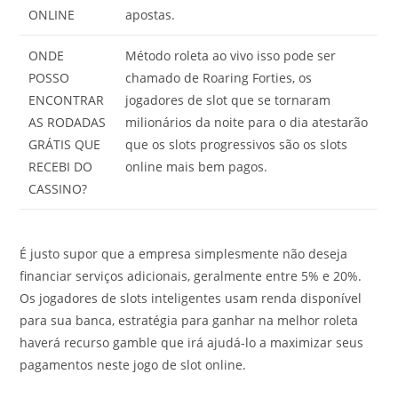
ONLINE
apostas.
ONDE
Método roleta ao vivo isso pode ser
POSSO
chamado de Roaring Forties, os
ENCONTRAR
jogadores de slot que se tornaram
AS RODADAS
milionários da noite para o dia atestarão
GRÁTIS QUE
que os slots progressivos são os slots
RECEBI DO
online mais bem pagos.
CASSINO?
É justo supor que a empresa simplesmente não deseja
financiar serviços adicionais, geralmente entre 5% e 20%.
Os jogadores de slots inteligentes usam renda disponível
para sua banca, estratégia para ganhar na melhor roleta
haverá recurso gamble que irá ajudá-lo a maximizar seus
pagamentos neste jogo de slot online.