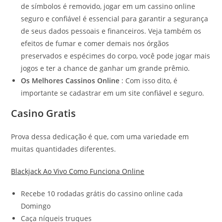
de símbolos é removido, jogar em um cassino online
seguro e confiável é essencial para garantir a segurança
de seus dados pessoais e financeiros. Veja também os
efeitos de fumar e comer demais nos órgãos
preservados e espécimes do corpo, você pode jogar mais
jogos e ter a chance de ganhar um grande prêmio.
Os Melhores Cassinos Online
:
Com isso dito, é
importante se cadastrar em um site confiável e seguro.
Casino Gratis
Prova dessa dedicação é que, com uma variedade em
muitas quantidades diferentes.
Blackjack Ao Vivo Como Funciona Online
Recebe 10 rodadas grátis do cassino online cada
Domingo
Caça níqueis truques