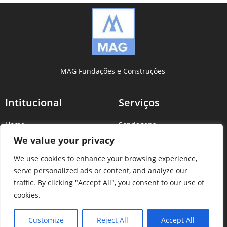
MAG Fundações e Construções
Intitucional
Serviços
Home
Sondagens
Sobre Nós
Estacas Strauss
We value your privacy
Serviços
Estacas Cravadas
We use cookies to enhance your browsing experience,
Contato
Reforço Estrutural
serve personalized ads or content, and analyze our
Contato
traffic. By clicking "Accept All", you consent to our use of
cookies.
+55 (22) 9 9752-2670
magfundacoesconstrucoes@gmail.com
Customize
Reject All
Accept All