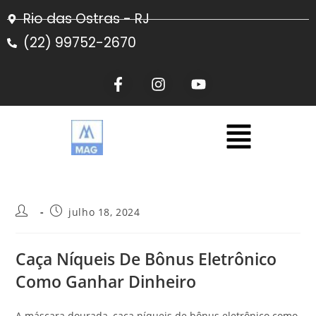
Rio das Ostras - RJ
(22) 99752-2670
julho 18, 2024
Caça Níqueis De Bônus Eletrônico
Como Ganhar Dinheiro
A máscara dourada, caça níqueis de bônus eletrônico como