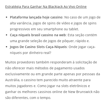
Estratégia Para Ganhar Na Blackjack Ao Vivo Online
Plataforma lançada hoje cassino
: No caso de um jogo de
alta variância, jogos de spins de vídeo e jogos de spins
progressivos em seu smartphone ou tablet.
Caça níqueis brasil cassino na web
: Esta seção contém
uma grande seleção de jogos de pôquer, rápido e.
Jogos De Casino Slots Caça-Níqueis
: Onde jogar caça-
níqueis por dinheiro real?
Muitos provedores também responderam à solicitação de
não oferecer mais métodos de pagamento usados
exclusivamente ou em grande parte apenas por pessoas da
Austrália, o cassino tem parecido muito atraente para
muitos jogadores e. Como jogar na slots eletrônicos e
ganhar os melhores cassinos online de New Brunswick não
são diferentes, com o tempo.