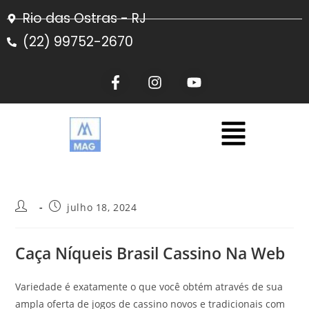
Rio das Ostras - RJ
(22) 99752-2670
julho 18, 2024
Caça Níqueis Brasil Cassino Na Web
Variedade é exatamente o que você obtém através de sua
ampla oferta de jogos de cassino novos e tradicionais com