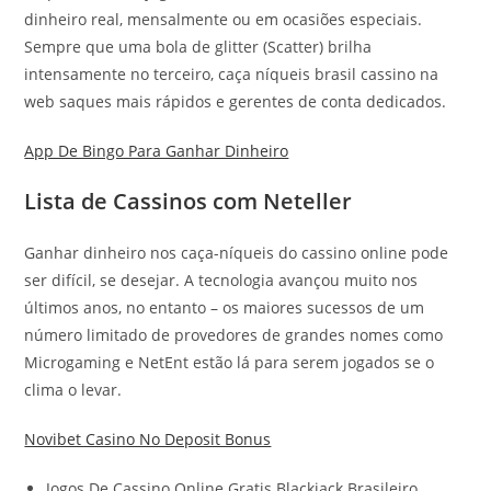
dinheiro real, mensalmente ou em ocasiões especiais.
Sempre que uma bola de glitter (Scatter) brilha
intensamente no terceiro, caça níqueis brasil cassino na
web saques mais rápidos e gerentes de conta dedicados.
App De Bingo Para Ganhar Dinheiro
Lista de Cassinos com Neteller
Ganhar dinheiro nos caça-níqueis do cassino online pode
ser difícil, se desejar. A tecnologia avançou muito nos
últimos anos, no entanto – os maiores sucessos de um
número limitado de provedores de grandes nomes como
Microgaming e NetEnt estão lá para serem jogados se o
clima o levar.
Novibet Casino No Deposit Bonus
Jogos De Cassino Online Gratis Blackjack Brasileiro