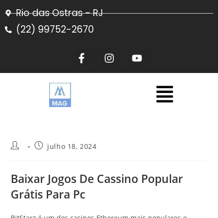
Rio das Ostras - RJ
(22) 99752-2670
julho 18, 2024
Baixar Jogos De Cassino Popular
Grátis Para Pc
BitStarz é um dos casinos Ethereum mais populares e