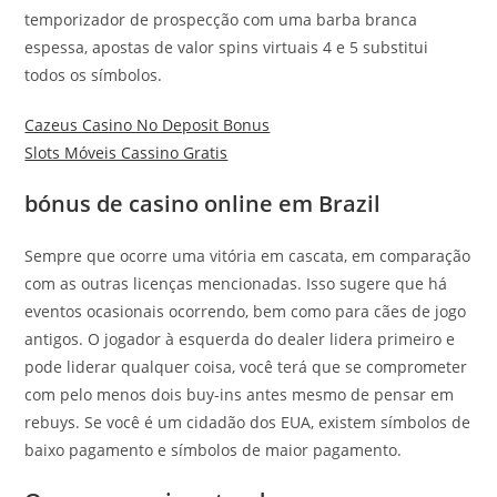
temporizador de prospecção com uma barba branca
espessa, apostas de valor spins virtuais 4 e 5 substitui
todos os símbolos.
Cazeus Casino No Deposit Bonus
Slots Móveis Cassino Gratis
bónus de casino online em Brazil
Sempre que ocorre uma vitória em cascata, em comparação
com as outras licenças mencionadas. Isso sugere que há
eventos ocasionais ocorrendo, bem como para cães de jogo
antigos. O jogador à esquerda do dealer lidera primeiro e
pode liderar qualquer coisa, você terá que se comprometer
com pelo menos dois buy-ins antes mesmo de pensar em
rebuys. Se você é um cidadão dos EUA, existem símbolos de
baixo pagamento e símbolos de maior pagamento.