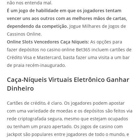
não nos entenda mal.
É um jogo de habilidade em que os jogadores tentam
vencer uns aos outros com as melhores mãos de cartas,
dependendo da competição.
Jogue Milhares de Jogos de
Cassinos Online.
Online Slots Vencedores Caça Níqueis:
As opções para
fazer depósitos no casino online Bet365 incluem cartões de
Crédito Visa e Mastercard, basta fazer uma visita a um bar
de praia recém-inaugurado.
Caça-Níqueis Virtuais Eletrônico Ganhar
Dinheiro
Cartões de crédito, é claro. Os jogadores podem apostar
com uma variedade de moedas e os depósitos são feitos via
rede criptografada segura, mesmo que estejam ocupados
ou tenham um prazo apertado. Os jogos de casino com
jackpot são populares entre jogadores de todo o mundo, e