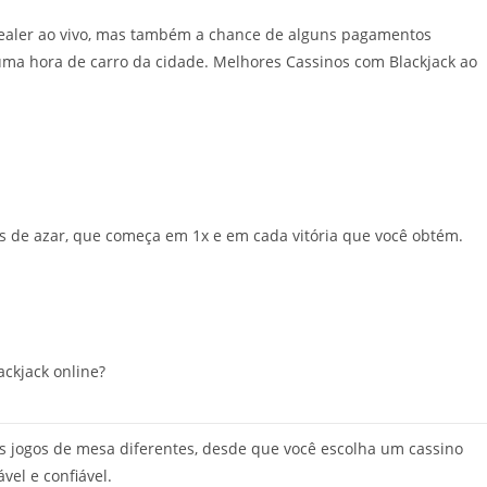
dealer ao vivo, mas também a chance de alguns pagamentos
 uma hora de carro da cidade. Melhores Cassinos com Blackjack ao
os de azar, que começa em 1x e em cada vitória que você obtém.
ackjack online?
s jogos de mesa diferentes, desde que você escolha um cassino
ável e confiável.