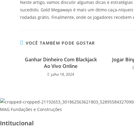
Neste artigo, vamos discutir algumas dicas e estratégi
sucedido. Gold Megaways é mais um ótimo caça-níqueis
rodadas grátis. Finalmente, onde os jogadores recebem 
VOCÊ TAMBÉM PODE GOSTAR
Ganhar Dinheiro Com Blackjack
Jogar Bin
Ao Vivo Online
julho 18, 2024
MAG Fundações e Construções
Intitucional