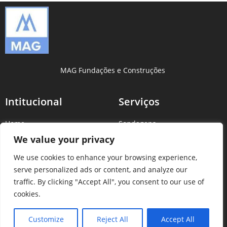
MAG Fundações e Construções
Intitucional
Serviços
Home
Sondagens
Sobre Nós
Estacas Strauss
We value your privacy
Serviços
Estacas Cravadas
We use cookies to enhance your browsing experience,
Contato
Reforço Estrutural
serve personalized ads or content, and analyze our
Contato
traffic. By clicking "Accept All", you consent to our use of
cookies.
+55 (22) 9 9752-2670
magfundacoesconstrucoes@gmail.com
Customize
Reject All
Accept All