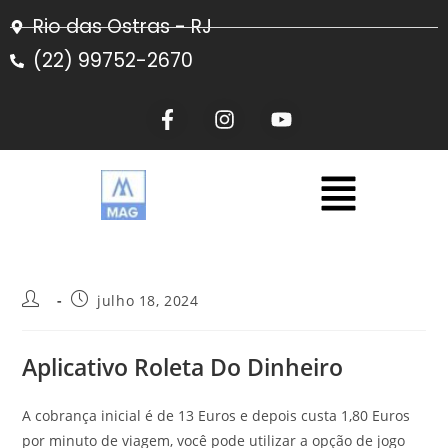
Rio das Ostras - RJ
(22) 99752-2670
julho 18, 2024
Aplicativo Roleta Do Dinheiro
A cobrança inicial é de 13 Euros e depois custa 1,80 Euros
por minuto de viagem, você pode utilizar a opção de jogo